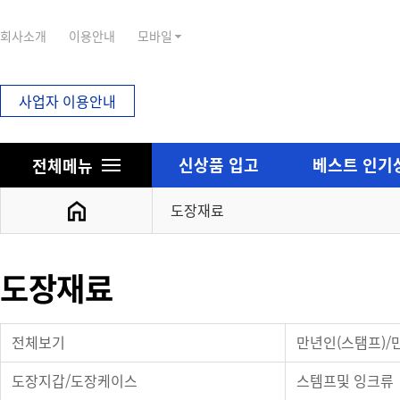
회사소개
이용안내
모바일
사업자 이용안내
신상품 입고
베스트 인기
전체메뉴
도장재료
디지털전자키
강화유리/힌지
도장재료
디지털키/소모품
강화도어보조키류
디지탈보조키
강화정및세이프키박
전체보기
만년인(스탬프)
디지탈주키
강화유리손잡이
강화유리용
8300힌지외 강화유
도장지갑/도장케이스
스템프및 잉크류
샷시용/락카용/개폐기용