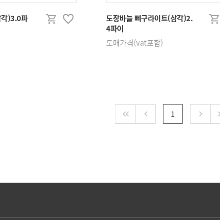
인테리어철물/공구
건축철물
각)3.0파
도장바늘 삐구라이트(삼각)2.
4파이
가구손잡이/옷걸이
모헤어
도매가격(vat포함)
우편함
타카핀/
작업공구
로라/호
윤활유,방청제
실리콘,폼
오도시/특수경첩외
코너철
1