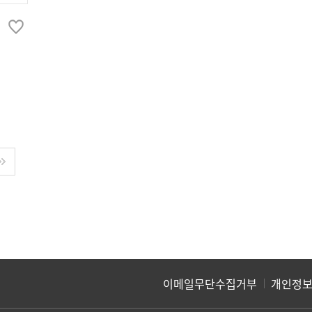
/샷시부속
소모품/철물잡자재
잡자재
타카공구
걸고리/테이프
차/프로젝트손잡이
아파트 번호판
표지판
이메일무단수집거부
개인정