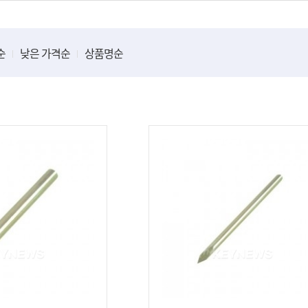
모티스형레바
출입통제
컵핸들방화문목문류
자동문
순
낮은 가격순
상품명순
건조대/방충망/주방선반
원투키/
년스프링
천정건조대/바닥건조대
원투키/
베란다선반
데드볼트
푼/6푼/
주방선반/씽크물받이외
샷시미닫
현관자동롤방충망
대문개폐
고정/이동식행거
스
선반받침대/선반부속류
빗장걸이/추락방지걸이