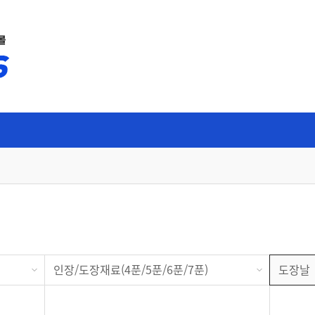
몰
/비디오폰
보조키/도어크로져/방화문부
속
폰(VDP)/로비폰
방화문보조키
오폰/로비폰
샷시보조키
인장/도장재료(4푼/5푼/6푼/7푼)
도장날
비디오폰/로비폰
강화유리미니보조키
디오폰/로비폰
보조키키봉
오폰/로비폰
도어크로져/방화문관련부속