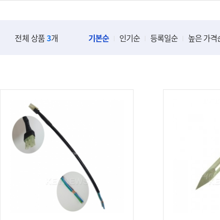
전체 상품
3
개
기본순
인기순
등록일순
높은 가격
열쇠재료
도장재료
일반키(현관재료외)
만년인(스탬프)/만
보조키재료(컴/육각/수입/특
고무인/인장함
수용)
인장/도장재료(4푼/5
차키고무재료/수입차키재료
7푼)
오토아비대림/혼다/스즈끼/야
도장날
마하외
도장지갑/도장케이
★카드키★이모공칩★
스템프및 잉크류
최근신상품재료류