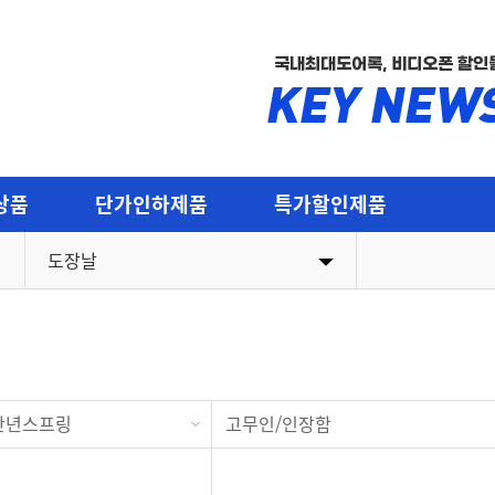
국내최대도어록, 비디오폰 할인
상품
단가인하제품
특가할인제품
도장날
도어락류(현관/목문)
출입통제
현관레바
직방비디오
스
현관정(원통형)
코콤비디
/만년스프링
고무인/인장함
방문레바
현대HT
리 부속
방문정(원통형실린더류)
코맥스비
목문경첩/데드볼트/부속
경동비디