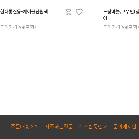
수전/욕실용품/비데
열쇠공구/고리
현대통신용-케이블전원잭
도장바늘,고무인(삼
이
욕실선반외욕실용품
각종고리
도매가격(vat포함)
도매가격(vat포함)
미륭수전외
다용도고리
수도꼭지,수전용품
기타고리
애플비데
열쇠해정일반공구
화장실부속류
기계날,기계
보조키공구
자동차공구
커뮤니티
상품 평가
상품 문의
주문배송조회
자주하는질문
취소반품안내
문의게시판
제휴문의