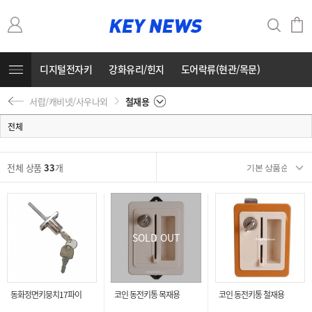
디지털전자키
강화유리/힌지
도어락류(현관/목문)
서랍/캐비넷/사우나외
철재용
출입통제/비디오폰
보조키/도어크로져/방화문부속
자물쇠
전체
열쇠재료
도장재료
건조대/방충망/주방선반
전체 상품
33
개
원투키/봉키/개폐기외
금고/큐비클
서랍/캐비넷/사우나외
수전/욕실용품/비데
열쇠공구/고리
인테리어철물/공구
SOLD OUT
건축철물/샷시부속
소모품/철물잡자재
조명/배전자재(준비중)
커뮤니티
동화정면키뭉치17파이
코인 동전키통 목재용
코인 동전키통 철재용