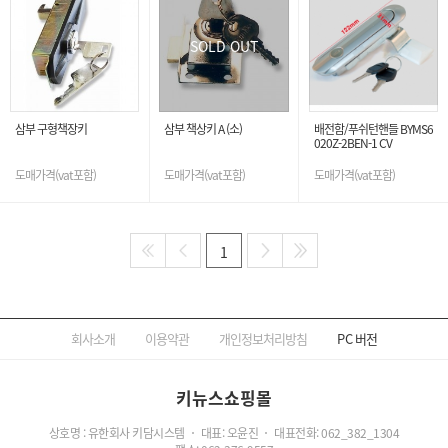
SOLD OUT
삼부 구형책장키
삼부 책상키 A (소)
배전함/푸쉬턴핸들 BYMS6
020Z-2BEN-1 CV
도매가격(vat포함)
도매가격(vat포함)
도매가격(vat포함)
1
회사소개
이용약관
개인정보처리방침
PC
버전
키뉴스쇼핑몰
상호명 : 유한회사 키담시스템
대표: 오윤진
대표전화:
062_382_1304