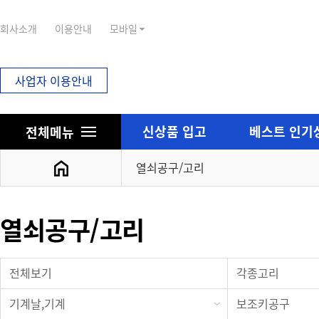
회사소개
이용안내
모바일
사업자 이용안내
신상품 입고
베스트 인기
전체메뉴
열쇠공구/고리
디지털전자키
강화유리/힌지
열쇠공구/고리
디지털키/소모품
강화도어보조키류
디지탈보조키
강화정및세이프키박
전체보기
각종고리
디지탈주키
강화유리손잡이
강화유리용
8300힌지외 강화유
기계날,기계
보조키공구
샷시용/락카용/개폐기용