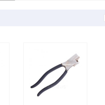
및마감판외 부속류
봉키/개폐기외
금고/큐비클
봉키외
범일금고
/개폐기키박스외
큐비클
이/본체정/창문정
금고부속(수리용)
기
수제금고
열쇠보관함