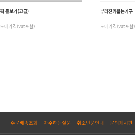
수전/욕실용품/비데
열쇠공구/고리
픽 돋보기(고급)
부러진키뽑는기구
욕실선반외욕실용품
각종고리
도매가격(vat포함)
도매가격(vat포함)
미륭수전외
다용도고리
수도꼭지,수전용품
기타고리
애플비데
열쇠해정일반공구
화장실부속류
기계날,기계
보조키공구
자동차공구
커뮤니티
상품 평가
상품 문의
주문배송조회
자주하는질문
취소반품안내
문의게시판
제휴문의