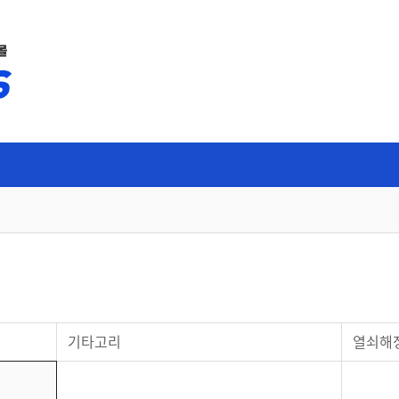
몰
/비디오폰
보조키/도어크로져/방화문부
속
폰(VDP)/로비폰
방화문보조키
오폰/로비폰
샷시보조키
기타고리
열쇠해
비디오폰/로비폰
강화유리미니보조키
디오폰/로비폰
보조키키봉
오폰/로비폰
도어크로져/방화문관련부속