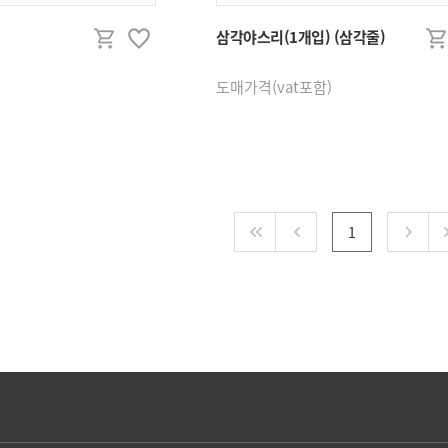
인테리어철물/공구
건축철물
삼각야스리(1개입) (삼각줄)
가구손잡이/옷걸이
모헤어
도매가격(vat포함)
우편함
타카핀/
작업공구
로라/호
윤활유,방청제
실리콘,폼
오도시/특수경첩외
코너철
1