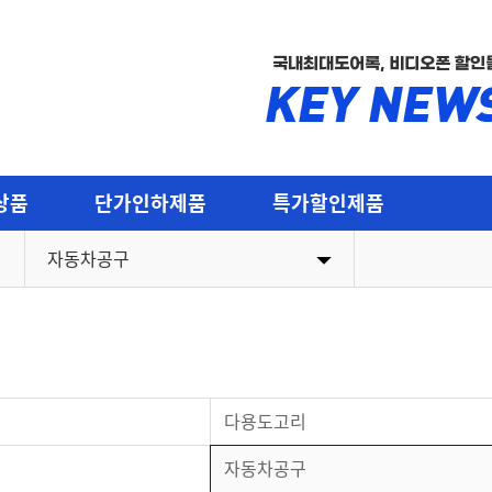
국내최대도어록, 비디오폰 할인
상품
단가인하제품
특가할인제품
자동차공구
도어락류(현관/목문)
출입통제
현관레바
직방비디오
스
현관정(원통형)
코콤비디
다용도고리
방문레바
현대HT
리 부속
방문정(원통형실린더류)
코맥스비
자동차공구
목문경첩/데드볼트/부속
경동비디