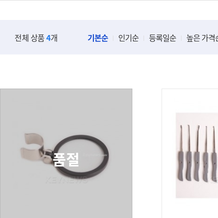
전체 상품
4
개
기본순
인기순
등록일순
높은 가격
열쇠재료
도장재료
일반키(현관재료외)
만년인(스탬프)/만
보조키재료(컴/육각/수입/특
고무인/인장함
수용)
인장/도장재료(4푼/5
차키고무재료/수입차키재료
7푼)
오토아비대림/혼다/스즈끼/야
도장날
품절
마하외
도장지갑/도장케이
★카드키★이모공칩★
스템프및 잉크류
최근신상품재료류