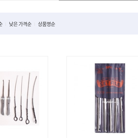
모티스형레바
출입통제
컵핸들방화문목문류
자동문
순
낮은 가격순
상품명순
건조대/방충망/주방선반
원투키/
년스프링
천정건조대/바닥건조대
원투키/
베란다선반
데드볼트
푼/6푼/
주방선반/씽크물받이외
샷시미닫
현관자동롤방충망
대문개폐
고정/이동식행거
스
선반받침대/선반부속류
빗장걸이/추락방지걸이