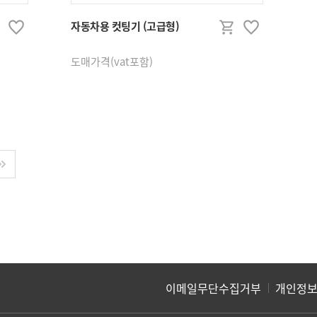
/샷시부속
소모품/철물잡자재
자동차용 컷팅기 (고급형)
잡자재
도매가격(vat포함)
타카공구
걸고리/테이프
차/프로젝트손잡이
아파트 번호판
표지판
이메일무단수집거부
개인정